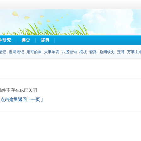
学研究
趣史
辞典
笔记
定哥笔记
定哥的课
大事年表
八股金句
模板
套路
趣闻轶史
定哥
万事由
插件不存在或已关闭
[ 点击这里返回上一页 ]