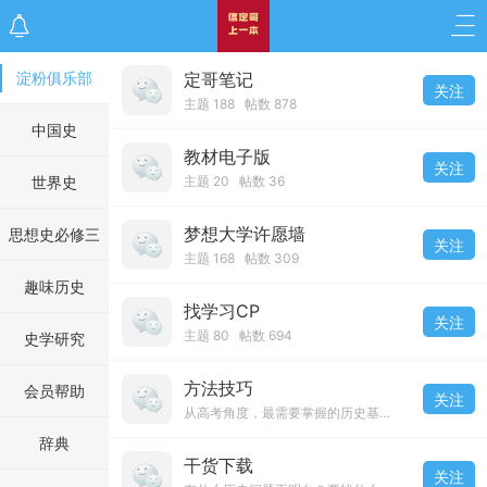
淀粉俱乐部
定哥笔记
关注
主题 188 帖数 878
中国史
教材电子版
关注
世界史
主题 20 帖数 36
梦想大学许愿墙
思想史必修三
关注
主题 168 帖数 309
趣味历史
找学习CP
关注
主题 80 帖数 694
史学研究
方法技巧
会员帮助
关注
从高考角度，最需要掌握的历史基础常识和历史应试方法技巧（学习历史方法、复习历史方法、解题技巧答题技巧）
辞典
干货下载
关注