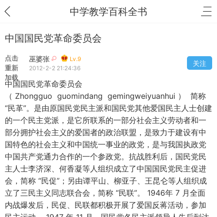
中学教学百科全书
中国国民党革命委员会
点击
巫婆张
Lv.9
关注
重新
2012-2-2 21:24:36
加载
中国国民党革命委员会
（ Zhongguo guomindang gemingweiyuanhui ） 简称
“民革”。是由原国民党民主派和国民党其他爱国民主人士创建
的一个民主党派，是它所联系的一部分社会主义劳动者和一
部分拥护社会主义的爱国者的政治联盟，是致力于建设有中
国特色的社会主义和中国统一事业的政党，是与我国执政党
中国共产党通力合作的一个参政党。抗战胜利后，国民党民
主人士李济深、何香凝等人组织成立了中国国民党民主促进
会，简称 “民促”；另由谭平山、柳亚子、王昆仑等人组织成
立了三民主义同志联合会，简称 “民联”。 1946年 7 月全面
内战爆发后，民促、民联都积极开展了爱国反蒋活动，参加