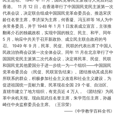
民主运动。 1947 年 11 月，国民党各民主派领导人先后到达
香港。 11 月 12 日，在香港举行了中国国民党民主派第一次
代表会议，决定联合组成中国国民党革命委员会。推选宋庆
龄任名誉主席，李济深为主席，何香凝、冯玉祥等 16人为中
央常务委员，并于 1948 年 1 月 1 日发表成立宣言，主张推
翻蒋介石的独裁政权，实现中国的独立、民主、和平。同年
5 月，响应中共关于召开新政协、成立民主联合政府的号
召。 1949 年 9 月，民革、民促、民联的代表出席了中国人
民政治协商会议第一次全体会议。同年 11 月在北京举行了中
国国民党民主派第二次代表会议，决定将民革、民促、民联
和国民党其他爱国分子进一步统一为一个组织——中国国民
党革命委员会 （民促、民联宣告结束）。团结推动其成员和
所联系的群众，积极参加社会主义改造和社会主义建设，为
促进祖国统一贡献力量。民革现在全国 29 个省、自治区、
直辖市建立了地方组织，有党员近 4 万人， 《团结报》为民
革中央机关报。现由屈武任名誉主席，朱学范任主席，孙越
崎任中央监察委员会主席。（王宗荣）
——《中学教学百科全书》