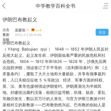
中学教学百科全书
伊朗巴布教起义
点击
巫婆张
Lv.9
关注
重新
2012-2-2 20:10:59
加载
伊朗巴布教起义
（ Yilang Babujiao qiyi ） 1848 — 1852 年伊朗人民反封
反殖大起义。起义发生前，伊朗面临着严重的民族危机和社
会危机。 1804 — 1813 年和1826 — 1828 年，沙俄先后两
次战胜伊朗，强迫签订了不平等的 《吉利斯坦条约》和 《土
库曼条约》，攫取了大片土地和大量赔款，并享有领事裁判
权，入口关税仅征收 5 ％等政治、经济、军事方面的特权。
英、法、奥等也援例强迫伊朗签约。伊朗逐渐沦为半殖民
地。封建统治腐朽没落，租税日益苛酷，饥馑、鼠疫、霍乱
等频仍发生，数以百万计的人丧生。与官方伊斯兰教派什叶
派相对立的新教派——巴布教勃然兴起。巴布教的创始人是