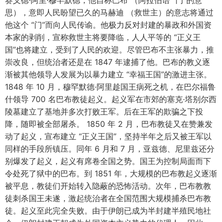
赛义德·阿里·穆罕默德，他自称巴布 （阿拉伯语 “门”的意
思），意即人民盼望已久的马赫迪 （救世主）的意志将通过
他这个 “门”而向人民传谕。他极力反对封建的暴政和外国资
本家的剥削，宣称救世主将要降临，人人平等的 “正义王
国”也将建立，受到了人民的欢迎。尽管巴布不主张暴力，推
崇改良，但统治者还是在 1847 年逮捕了他。巴布的教义逐
渐被其他领导人发展为以暴力建立 “幸福王国”的激进主张。
1848 年 10 月，穆罕默德·阿里趁国王病死之机，在巴尔福鲁
什领导 700 名巴布教徒起义。起义军在市郊的塞克·塔别尔西
陵墓建立了基地并多次打败王军。后在王军的欺骗之下投
降，随即被全部屠杀。 1850 年 2 月，巴布教徒又在赞兼发
动了起义，宣布建立 “正义王国”，坚持半年之后又被王军以
同样的手段所镇压。同年 6 月和 7 月，亚兹德、尼里兹还分
别爆发了起义，起义有席卷全国之势。国王为控制局面而下
令处死了狱中的巴布。到 1851 年，大规模的巴布教起义逐渐
被平息，教徒们开始转入隐蔽的恐怖活动。次年，巴布教教
徒刺杀国王未遂，激起统治者在全国范围大规模捕杀巴布教
徒。起义至此完全失败。由于伊朗已成为半封建半殖民地社