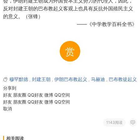
会，伊朗封建王朝成为外国资本主义势力的代理人，因此，
反对封建王朝的巴布教起义客观上也具有反抗外国殖民主义
的意义。（张锋）
——《中学教学百科全书》
赏
穆罕默德
封建王朝
伊朗巴布教起义
马赫迪
巴布教徒起义
,
,
,
,
分享到
好友
朋友圈
QQ好友
微博
QQ空间
好友
朋友圈
QQ好友
微博
QQ空间
取消
1143阅读
相关阅读