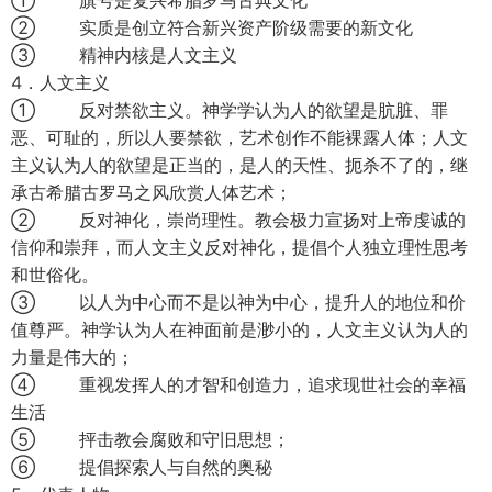
① 旗号是复兴希腊罗马古典文化
② 实质是创立符合新兴资产阶级需要的新文化
③ 精神内核是人文主义
4．人文主义
① 反对禁欲主义。神学学认为人的欲望是肮脏、罪
恶、可耻的，所以人要禁欲，艺术创作不能裸露人体；人文
主义认为人的欲望是正当的，是人的天性、扼杀不了的，继
承古希腊古罗马之风欣赏人体艺术；
② 反对神化，崇尚理性。教会极力宣扬对上帝虔诚的
信仰和崇拜，而人文主义反对神化，提倡个人独立理性思考
和世俗化。
③ 以人为中心而不是以神为中心，提升人的地位和价
值尊严。神学认为人在神面前是渺小的，人文主义认为人的
力量是伟大的；
④ 重视发挥人的才智和创造力，追求现世社会的幸福
生活
⑤ 抨击教会腐败和守旧思想；
⑥ 提倡探索人与自然的奥秘