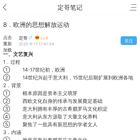
定哥笔记
8．欧洲的思想解放运动
点击
定哥
Lv.9
关注
重新
2025-9-17 17:41:34
加载
一、文艺复兴
1．过程
① 14-17世纪初，欧洲
② 14世纪兴起于意大利，15世纪后期扩展到欧洲各地
2．背景
① 根本原因是资本主义萌芽
② 西欧文化自身的传承与发展奠定基础
③ 意大利拥有丰厚的古希腊罗马文化积淀
④ 意大利从东方汲取了大量文化养料
⑤ 聚焦了一批具有新思想的学者文人
3．内涵