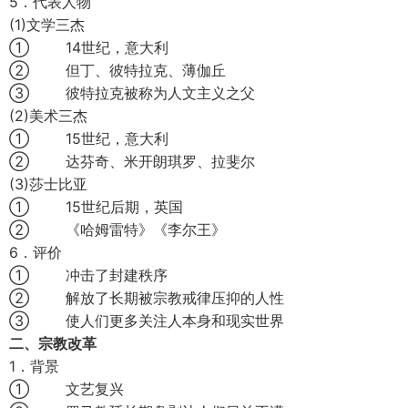
5．代表人物
(1)文学三杰
① 14世纪，意大利
② 但丁、彼特拉克、薄伽丘
③ 彼特拉克被称为人文主义之父
(2)美术三杰
① 15世纪，意大利
② 达芬奇、米开朗琪罗、拉斐尔
(3)莎士比亚
① 15世纪后期，英国
② 《哈姆雷特》《李尔王》
6．评价
① 冲击了封建秩序
② 解放了长期被宗教戒律压抑的人性
③ 使人们更多关注人本身和现实世界
二、宗教改革
1．背景
① 文艺复兴