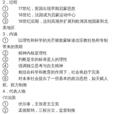
2．过程
① 17世纪，英国出现早期启蒙思想
② 18世纪，法国成为启蒙运动中心
③ 18世纪后期，达到高潮并扩展到欧洲其他国家和北
美地区
3．内涵
① 以理性和科学的光芒驱散蒙昧迷信宗教狂热和专制
带来的黑暗
② 精神内核是理性
③ 判断是非的标准是人的理性
④ 强调独立思考与自主精神
⑤ 相信在科学和教育的作用下，社会将趋于完美
⑥ 对未来社会提出了一些基本的政治思想，如天赋人
权、权力制衡
4．代表人物
(1)法国
① 伏尔泰，主张君主立宪
② 孟德斯鸠，三权分立，监督制衡