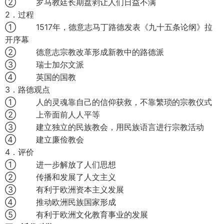
② 罗马教廷长期盘剥让人们日益不满
2．过程
① 1517年，德意志马丁路德发表《九十五条论纲》拉
开序幕
② 德意志宗教改革形成新教中的路德派
③ 瑞士加尔文派
④ 英国的国教
3．路德观点
① 人的灵魂靠自己的信仰获救，不靠繁琐的宗教仪式
② 上帝面前人人平等
③ 建立独立的民族教会，用民族语言进行宗教活动
④ 建立廉俭教会
4．评价
① 进一步解放了人们思想
② 传播和发展了人文主义
③ 有利于欧洲资本主义发展
④ 推动欧洲民族国家形成
⑤ 有利于欧洲文化教育事业的发展