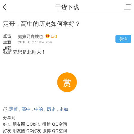
干货下载
定哥，高中的历史如何学好？
点击
姑娘乃鹿嫂也
Lv.1
关注
重新
2018-6-27 10:46:54
加载
我的梦想是北师大！
赏
定哥
高中
中的
历史
史如
,
,
,
,
分享到
好友
朋友圈
QQ好友
微博
QQ空间
好友
朋友圈
QQ好友
微博
QQ空间