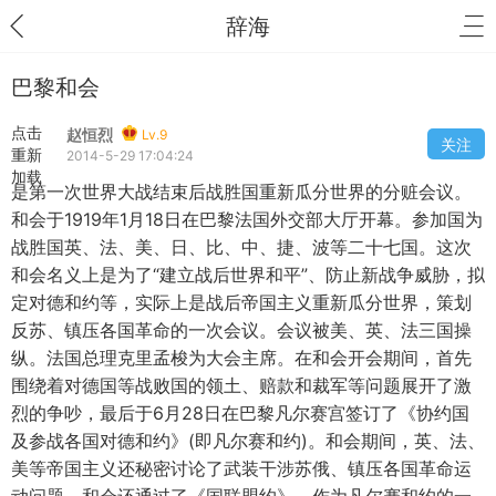
辞海
巴黎和会
点击
赵恒烈
Lv.9
关注
重新
2014-5-29 17:04:24
加载
是第一次世界大战结束后战胜国重新瓜分世界的分赃会议。
和会于1919年1月18日在巴黎法国外交部大厅开幕。参加国为
战胜国英、法、美、日、比、中、捷、波等二十七国。这次
和会名义上是为了“建立战后世界和平”、防止新战争威胁，拟
定对德和约等，实际上是战后帝国主义重新瓜分世界，策划
反苏、镇压各国革命的一次会议。会议被美、英、法三国操
纵。法国总理克里孟梭为大会主席。在和会开会期间，首先
围绕着对德国等战败国的领土、赔款和裁军等问题展开了激
烈的争吵，最后于6月28日在巴黎凡尔赛宫签订了《协约国
及参战各国对德和约》(即凡尔赛和约)。和会期间，英、法、
美等帝国主义还秘密讨论了武装干涉苏俄、镇压各国革命运