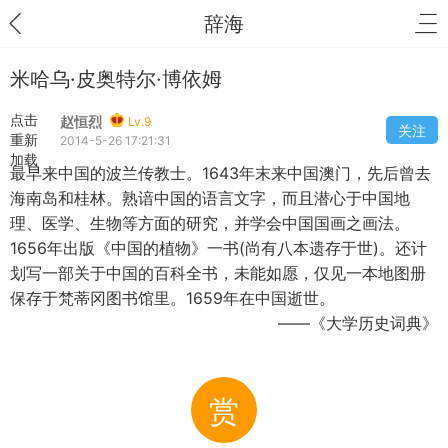
辞海
米哈乌·皮奥特尔·博依姆
点击
赵恒烈
Lv.9
关注
重新
2014-5-26 17:21:31
加载
最早来中国的波兰传教士。1643年末来中国澳门，先后曾去
海南岛和桂林。熟谙中国的语言文字，而且潜心于中国地
理、医学、生物等方面的研究，并学会中国国画之画法。
1656年出版《中国的植物》一书(尚有八本遗存于世)。还计
划写一部关于中国的百科全书，未能如愿，仅见一本地图册
保存于梵蒂冈图书馆里。1659年在中国逝世。
——《大学历史词典》
赏