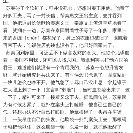
生。”
苏秦碰了个软钉子，可并没死心，还想叫秦王用他。他费了
好多工夫，写了一封长信，帮秦惠文王出主意，去并吞列
国。他把这封长信献给秦惠文王。奉惠文王潦潦草草地看了
看，就搁在一边。苏秦在秦国耐着性子等了一年多，家里带
来的盘缠［chán］都花光了，身上的衣服也破旧了，眼瞧着
再呆下去，吃饭住店的钱也没有了，他只好回家去了。
苏秦回到家里，可还丢不下做官发财的念头。他独个儿琢磨
着：“秦国不用我，还可以去找六国。我拿利害去打动六国的
君王，难道他们就没有一个肯用我的。”苏秦一心想升官发
财，就开始研究起兵法来了。有时候念书念累了，眼皮粘到
一块儿怎么也睁不开。他气急了，骂自己没出息，拿起锥子
在大腿上刺了一下［文言叫“刺股”］，当时血都流出来了。这
一下子，精神可来了，接着又念下去。据民间传说，苏秦因
为有时候太累了，就扑在案头上打瞌睡，他自己生自己的
气，还想办法不让自己打瞌睡。他拿根绳子一头吊在房梁
上，一头吊住自己的头发。他脑袋一扑到案头上去，那根绳
子就把他揪住，这么脑袋一顿，头发一揪，就把他揪醒了