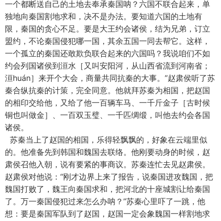
一个都断送自己的土地去奉承秦国呐？六国不联合起来，单
独地向秦国割地求和，决不是办法。要知道六国的土地有
限，秦国的贪心不足。要是大王约会诸侯，结为兄弟，订立
盟约，不论秦国侵犯哪一国，其余五国一同去帮它。这样，
一个孤立的秦国还敢欺负联合起来的六国吗？我说咱们不如
约会列国诸侯到洹水［又叫安阳河，从山西省流到河南省；
洹huán］来开个大会，商量共同抗秦的大事。”赵肃侯听了苏
秦合纵抗秦的计策，完全同意。他就拜苏秦为相国，把赵国
的相印交给他，又给了他一百辆车马、一千斤金子［古时候
铜也叫做金］、一百双玉璧、一千匹绸缎，叫他去约会各国
诸侯。
苏秦当上了赵国的相国，乐得轻飘飘的，好象在云端里似
的。他准备先到韩国和魏国去联络。他刚要动身的时候，赵
肃侯召他入朝，说有要紧的事商议。苏秦连忙去见赵肃侯。
赵肃侯对他说：“刚才边界上来了报告，说秦国进攻魏国，把
魏国打败了，魏王向秦国求和，把河北的十座城割让给秦国
了。万一秦国侵犯过来怎么办呐？”苏秦心里吓了一跳，他
想：要是秦国军队到了赵国，赵国一定会象魏国一样割地求