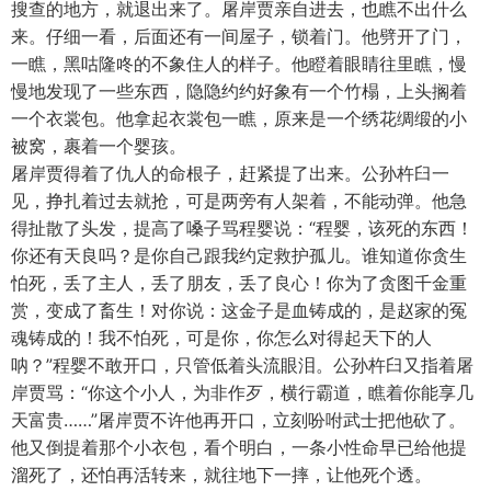
搜查的地方，就退出来了。屠岸贾亲自进去，也瞧不出什么
来。仔细一看，后面还有一间屋子，锁着门。他劈开了门，
一瞧，黑咕隆咚的不象住人的样子。他瞪着眼睛往里瞧，慢
慢地发现了一些东西，隐隐约约好象有一个竹榻，上头搁着
一个衣裳包。他拿起衣裳包一瞧，原来是一个绣花绸缎的小
被窝，裹着一个婴孩。
屠岸贾得着了仇人的命根子，赶紧提了出来。公孙杵臼一
见，挣扎着过去就抢，可是两旁有人架着，不能动弹。他急
得扯散了头发，提高了嗓子骂程婴说：“程婴，该死的东西！
你还有天良吗？是你自己跟我约定救护孤儿。谁知道你贪生
怕死，丢了主人，丢了朋友，丢了良心！你为了贪图千金重
赏，变成了畜生！对你说：这金子是血铸成的，是赵家的冤
魂铸成的！我不怕死，可是你，你怎么对得起天下的人
呐？”程婴不敢开口，只管低着头流眼泪。公孙杵臼又指着屠
岸贾骂：“你这个小人，为非作歹，横行霸道，瞧着你能享几
天富贵……”屠岸贾不许他再开口，立刻吩咐武士把他砍了。
他又倒提着那个小衣包，看个明白，一条小性命早已给他提
溜死了，还怕再活转来，就往地下一摔，让他死个透。