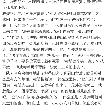
躲。程婴想不出别的办法，只好亲自去见屠岸贾，向他报告
了孤儿的下落。
程婴很坦白地对屠岸贾说：“小人跟公孙杵臼是赵家的门客。
这回，庄姬添了一个儿子，当时打发一个妈妈把他抱了出
来，叫我们两个人偷着喂养。小人怕日后给人家告发，只好
出来自首。”屠岸贾着急地说：“好！你有赏！孤儿在哪
儿？”程婴说：“现在还在首阳山[在山西省永济县南]的后头。
因为没有奶吃，婴儿正病着，已经瘦得不象样儿了。立刻就
去，准保搜得着。要是再过两天，他们可要逃到秦国去
了。”屠岸贾说：“你跟着一块儿去。搜到了，死的活的都要，
赏你千金。要是你冤我，就有死罪。”程婴磕个头，说：“小人
不敢！”他就领着屠岸贾跟一队武士上首阳山去了。
一队人马弯弯扭扭地走了好些山道，直到山背后，瞧见松林
缝里有几间草棚。程婴指着说：“就在这里头。”他们到了草棚
面前，程婴先去敲门。公孙杵臼出来，一见外边有武士，就
想藏起来。屠岸贾说：“跑不了啦！好好地把孤儿献出来
吧。”公孙杵臼假装挺纳闷地问他：“什么孤儿？”屠岸贾就叫
武士们搜查。他们进去一瞧，小小的几间草棚，简直没有可