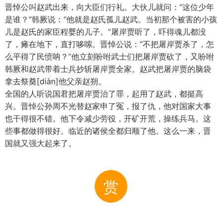
晋悼公叫赵武出来，向大臣们行礼。大伙儿就问：“这位少年
是谁？”韩厥说：“他就是赵氏孤儿赵武。当初那个被害的小孩
儿是赵氏的家臣程婴的儿子。”屠岸贾听了，吓得魂儿都没
了，瘫在地下，直打哆嗦。晋悼公说：“不把屠岸贾杀了，怎
么平得了民愤呐？”他立刻吩咐武士们把屠岸贾砍了，又吩咐
韩厥和赵武带着士兵抄斩屠岸贾全家。赵武把屠岸贾的脑袋
拿去祭奠[diàn]他父亲赵朔。
全国的人听说国君把屠岸贾治了罪，起用了赵武，都挺高
兴。晋悼公孙周不光替赵家申了冤，报了仇，他对国家大事
也干得很不错。他下令减少劳役，开矿开荒，操练兵马。这
些事都做得很好。临近的诸侯全都归顺了他。这么一来，晋
国就又强大起来了。
赏