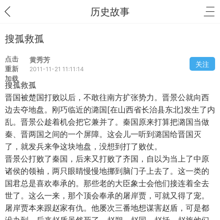
历史故事
搜孤救孤
点击
黄秀芳
关注
重新
2011-11-21 11:11:14
加载
搜孤救孤
晋国被楚国打败以后，不敢往南方扩张势力。晋景公就向西
边去夺地盘。刚巧临近的潞国[在山西省长治县东北]发生了内
乱。晋景公趁着机会把它兼并了。秦国原来打算把潞国当做
秦、晋两国之间的一个屏障。这会儿一听到潞国给晋国灭
了，就发兵来争这块地盘，没想到打了败仗。
晋景公打败了秦国，后来又打败了齐国，自以为当上了中原
诸侯的领袖，两只眼睛慢慢地挪到脑门子上去了。这一类的
国君总是喜欢奉承的。那些老的大臣象士会他们接连着全去
世了。这么一来，那个顶会奉承的屠岸贾，可就又得了宠。
屠岸贾本来跟赵家有仇。他屡次三番地想谋害赵盾，可是都