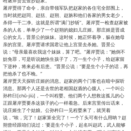
咐屠岸贾去查抄赵家。
屠岸贾得了命令，亲自带领军队把赵家的各住宅全部围上，
当时就把赵同、赵括、赵朔、赵旃和他们各家的男女老少，
杀得一干二净。这就是所谓“满门抄斩”。屠岸贾一检查赵家被
杀的人名，单单少了一个赵朔的媳妇儿庄姬。那庄姬是晋成
公的女儿，晋景公的妹妹。这时候，她正怀着孕，躲在她母
亲的宫里。屠岸贾请求国君让他上宫里去杀她。晋景公
说：“母亲最喜欢我这个妹妹，算了吧。”屠岸贾说：“她倒不
妨免罪，可是听说她快生孩子了，万一生个小子，给赵家留
下逆种，将来必有后患。”晋景公说：“要是生个小子的话，再
把他杀了也不晚。”
屠岸贾天天探听庄姬的消息。赵家的两个门客也在暗中探听
消息。那两个人还是去世的老相国赵盾的心腹人，一个叫公
孙杵臼[chǔ-jiù]，一个叫程婴。他们两个人想救这孤儿的心
正跟屠岸贾要杀这孩子的心一样着急。后来宫里传出话来，
说庄姬生了个姑娘。公孙杵臼一见程婴来了，就哭着
说，“唉，完了！赵家算全完了！一个丫头可有什么用呐？赵
朔曾经跟咱们说过：‘要是生个小子，起名叫赵武，武人能够