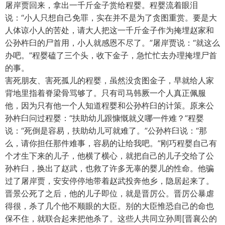
屠岸贾回来，拿出一千斤金子赏给程婴。程婴流着眼泪
说：“小人只想自己免罪，实在并不是为了贪图重赏。要是大
人体谅小人的苦处，请大人把这一千斤金子作为掩埋赵家和
公孙杵臼的尸首用，小人就感恩不尽了。”屠岸贾说：“就这么
办吧。”程婴磕了三个头，收下金子，急忙忙去办理掩埋尸首
的事。
害死朋友、害死孤儿的程婴，虽然没贪图金子，早就给人家
背地里指着脊梁骨骂够了。只有司马韩厥一个人真正佩服
他，因为只有他一个人知道程婴和公孙杵臼的计策。原来公
孙杵臼问过程婴：“扶助幼儿跟慷慨就义哪一件难？”程婴
说：“死倒是容易，扶助幼儿可就难了。”公孙杵臼说：“那
么，请你担任那件难事，容易的让给我吧。”刚巧程婴自己有
个才生下来的儿子，他横了横心，就把自己的儿子交给了公
孙杵臼，换出了赵武，也救了许多无辜的婴儿的性命。他骗
过了屠岸贾，安安停停地带着赵武投奔他乡，隐居起来了。
晋景公死了之后，他的儿子即位，就是晋厉公。晋厉公暴虐
得很，杀了几个他不顺眼的大臣。别的大臣惟恐自己的命也
保不住，就联合起来把他杀了。这些人共同立孙周[晋襄公的