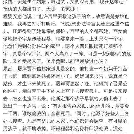
报仇；要是生个姑娘，叫赵文，文的没有用。’现在赵家连个
报仇的人都没有了。天哪，多冤哪！”
程婴安慰他说：“也许宫里要救这孩子的命，故意说是姑娘也
难说。我再去打听打听吧。”他就想办法请宫女给庄姬通个信
儿。庄姬得到了她母亲的保护，宫里的人全都帮她。宫女偷
偷地把个字条传给程婴。程婴拿来一瞧，上头只有一个字。
他急忙跑到公孙杵臼的家里，两个人四只眼睛死盯着那个
字，真是个“武”字。两个人高兴了一阵。可是一想到赵武的危
险，又难受起来了。屠岸贾哪儿能轻易放过他呐？
果然，屠岸贾不信赵家孤儿是女的。他打发一个奶妈子到宫
里去瞧一瞧到底是姑娘还是小子。奶妈回来报告，说真是个
姑娘，才生下来就死了。屠岸贾更起了疑。他得到了晋景公
的许可，亲自带了手下的人上宫里去搜查孤儿。可是搜来搜
去，怎么也搜不出来。他断定那个孩子早就给人偷出去了，
就出了一个通告，说：“有人报告赵家孤儿的信儿的，赏黄金
一千两。谁敢偷藏的，全家死罪。”同时，他派了好些人上各
处去搜查。凡是有婴儿的人家，他们都进会调查，有可疑的
男孩子，就干脆杀掉。吓得程婴和公孙杵臼没处藏，没处