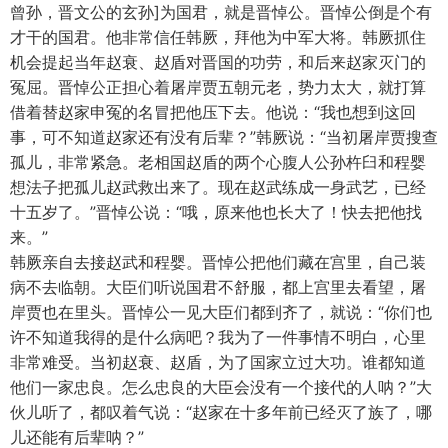
曾孙，晋文公的玄孙]为国君，就是晋悼公。晋悼公倒是个有
才干的国君。他非常信任韩厥，拜他为中军大将。韩厥抓住
机会提起当年赵衰、赵盾对晋国的功劳，和后来赵家灭门的
冤屈。晋悼公正担心着屠岸贾五朝元老，势力太大，就打算
借着替赵家申冤的名冒把他压下去。他说：“我也想到这回
事，可不知道赵家还有没有后辈？”韩厥说：“当初屠岸贾搜查
孤儿，非常紧急。老相国赵盾的两个心腹人公孙杵臼和程婴
想法子把孤儿赵武救出来了。现在赵武练成一身武艺，已经
十五岁了。”晋悼公说：“哦，原来他也长大了！快去把他找
来。”
韩厥亲自去接赵武和程婴。晋悼公把他们藏在宫里，自己装
病不去临朝。大臣们听说国君不舒服，都上宫里去看望，屠
岸贾也在里头。晋悼公一见大臣们都到齐了，就说：“你们也
许不知道我得的是什么病吧？我为了一件事情不明白，心里
非常难受。当初赵衰、赵盾，为了国家立过大功。谁都知道
他们一家忠良。怎么忠良的大臣会没有一个接代的人呐？”大
伙儿听了，都叹着气说：“赵家在十多年前已经灭了族了，哪
儿还能有后辈呐？”