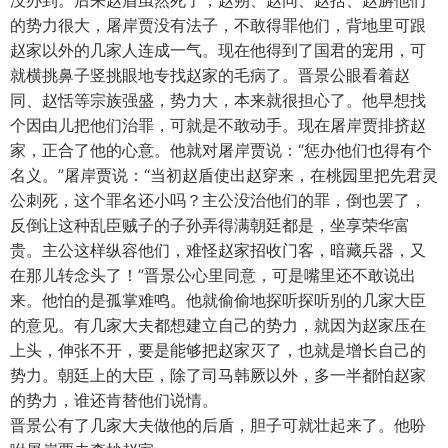
没办到。后来赵盾虽然死了，赵朔、赵同、赵括、赵旃他们
的势力很大，屠岸贾没有法子，不敢得罪他们，背地里可跟
赵家以外的几家人连成一气。现在他得到了国君的宠用，可
就横挑鼻子竖挑眼地专找赵家的毛病了。晋景公眼看着赵
同、赵恬等宗族强盛，势力大，本来就很担心了。他早想找
个因由儿把他们治罪，可就是不敢动手。现在屠岸贾排挤赵
家，正合了他的心意。他就对屠岸贾说：“惩办他们也得有个
名义。”屠岸贾说：“当初赵盾使出赵穿来，在桃园里把先君灵
公刺死，这个罪名还小吗？主公没治他们的罪，倒也罢了，
反倒让这种乱臣贼子的子孙弄得满朝廷都是，坐享荣华富
贵。主公这样纵容他们，难怪赵家招收门客，暗藏兵器，又
在那儿转念头了！”晋景公心里同意，可是嘴里还不敢说出
来。他怕的是孤掌难鸣。他就偷偷地探听探听别的几家大臣
的意见。有几家大夫都想建立自己的势力，就因为赵家压在
上头，伸张不开，要是能够把赵家灭了，也就是增长自己的
势力。朝廷上的大臣，除了司马韩厥以外，多一半都怕赵家
的势力，谁还肯替他们说情。
晋景公有了几家大夫做他的后盾，胆子可就壮起来了。他吩