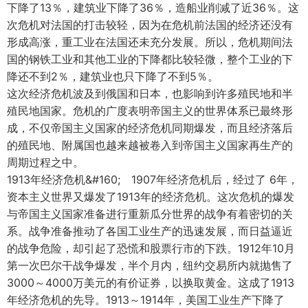
下降了13％，建筑业下降了36％，造船业削减了近36％。这
次危机对法国的打击较轻，因为在危机前法国的经济还没有
形成高涨，重工业在法国还未充分发展。所以，危机期间法
国的钢铁工业和其他工业的下降都比较轻微，整个工业的下
降还不到2％，建筑业也只下降了不到5％。
这次经济危机波及到俄国和日本，也影响到许多殖民地和半
殖民地国家。危机的广度表明帝国主义的世界体系已最终形
成，不仅帝国主义国家的经济危机同期爆发，而且经济落后
的殖民地、附属国也越来越被卷入到帝国主义国家再生产的
周期过程之中。
1913年经济危机&#160; 1907年经济危机后，经过了 6年，
资本主义世界又爆发了1913年的经济危机。这次危机的爆发
与帝国主义国家准备进行重新瓜分世界的战争有着密切的关
系。战争准备推动了各国工业生产的迅速发展，而日益逼近
的战争危险，却引起了恐慌和股票行市的下跌。1912年10月
第一次巴尔干战争爆发，半个月内，纽约交易所内就抛售了
3000～4000万美元的有价证券，以换取黄金。这成了1913
年经济危机的先导。1913～1914年，美国工业生产下降了