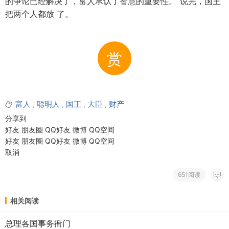
的争论已经解决了，富人承认了智慧的重要性。”说完，国王
把两个人都放 了。
赏
富人
聪明人
国王
大臣
财产
,
,
,
,
分享到
好友
朋友圈
QQ好友
微博
QQ空间
好友
朋友圈
QQ好友
微博
QQ空间
取消
651阅读
相关阅读
总理各国事务衙门