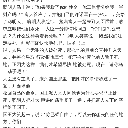
财产还有什么用呢？”
聪明人马上说：“如果我救了你的性命，你真愿意分给我一半
财产吗？” 富人答应了，并把自己的许诺写在一张纸上，交给
了聪明人。 聪明人收起纸，拉着富人一起来到大臣跟前，请
求立即把他们杀死。 大臣十分惊愕地问道：“你们是怎么想
的？为什么这样急着要死呢？” 聪明人笑笑说：“既然我们注
定要死，那就痛痛快快地死吧。据圣书上
说，如果一个无罪的人被处死，那么他的灵魂会直接升入天
堂，并将会采取 行动报仇雪恨，把下令处死他的人置于死
地。正因为这样，我们才希望尽快 地被处死。现在，请你马
上动手吧！”
大臣没有主意了。来到国王那里，把刚才的事情叙述了一
遍，并要求他
收回自己的命令。国王派人又去问他俩为什么要求马上处
死，聪明人把对大 臣讲的话重复了一遍，并把富人立下的字
据给了国王。
国王大笑起来，说：“你已经自由了，可以去你想去的任何地
方，你们