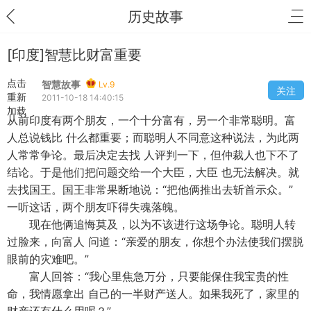
历史故事
[印度]智慧比财富重要
点击
智慧故事
Lv.9
关注
重新
2011-10-18 14:40:15
加载
从前印度有两个朋友，一个十分富有，另一个非常聪明。富
人总说钱比 什么都重要；而聪明人不同意这种说法，为此两
人常常争论。最后决定去找 人评判一下，但仲裁人也下不了
结论。于是他们把问题交给一个大臣，大臣 也无法解决。就
去找国王。国王非常果断地说：“把他俩推出去斩首示众。”
一听这话，两个朋友吓得失魂落魄。
现在他俩追悔莫及，以为不该进行这场争论。聪明人转
过脸来，向富人 问道：“亲爱的朋友，你想个办法使我们摆脱
眼前的灾难吧。”
富人回答：“我心里焦急万分，只要能保住我宝贵的性
命，我情愿拿出 自己的一半财产送人。如果我死了，家里的