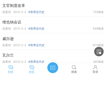
文官制度改革
巫婆张
2012-2-2
#世界近代史
722阅读
维也纳会议
巫婆张
2012-2-2
#世界近代史
549阅读
威尔逊
巫婆张
2012-2-2
#世界近代史
673阅读
瓦尔兰
巫婆张
2012-2-2
#世界近代史
591阅读
同盟国
社区
社区
搜索
登录
巫婆张
2012-2-2
#世界近代史
595阅读
提拉克
主题筛选
收藏
巫婆张
2012-2-2
#世界近代史
1433阅读
类型:
全部
投票
悬赏
活动
辩论
梯也尔