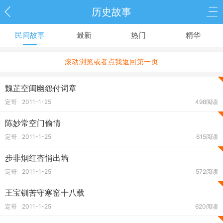
历史故事
民间故事
最新
热门
精华
滚动浏览或者点我返回第一页
魏芷空闺幽怨付词章
定哥
2011-1-25
498阅读
陈妙常空门偷情
定哥
2011-1-25
615阅读
步非烟红杏悄出墙
定哥
2011-1-25
572阅读
王宝钏苦守寒窑十八载
定哥
2011-1-25
620阅读