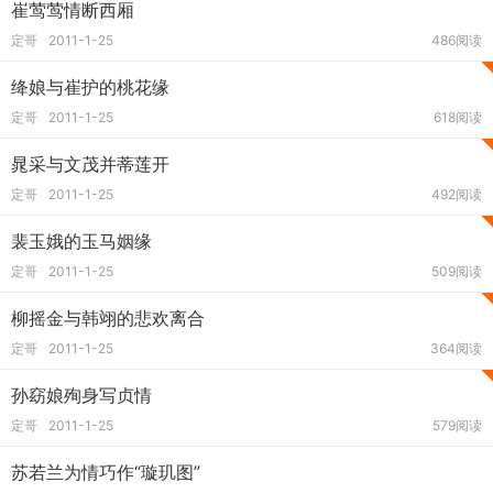
崔莺莺情断西厢
定哥
2011-1-25
486阅读
绛娘与崔护的桃花缘
定哥
2011-1-25
618阅读
晁采与文茂并蒂莲开
定哥
2011-1-25
492阅读
裴玉娥的玉马姻缘
定哥
2011-1-25
509阅读
柳摇金与韩翊的悲欢离合
定哥
2011-1-25
364阅读
孙窈娘殉身写贞情
定哥
2011-1-25
579阅读
苏若兰为情巧作“璇玑图”