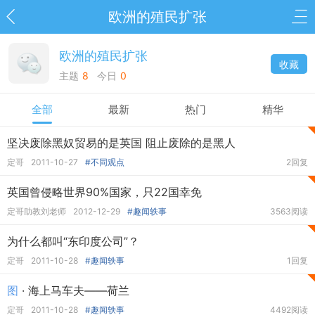
欧洲的殖民扩张
欧洲的殖民扩张
收藏
主题
8
今日
0
全部
最新
热门
精华
坚决废除黑奴贸易的是英国 阻止废除的是黑人
定哥
2011-10-27
#不同观点
2回复
英国曾侵略世界90%国家，只22国幸免
定哥助教刘老师
2012-12-29
#趣闻轶事
3563阅读
为什么都叫“东印度公司”？
定哥
2011-10-28
#趣闻轶事
1回复
图
· 海上马车夫——荷兰
定哥
2011-10-28
#趣闻轶事
4492阅读