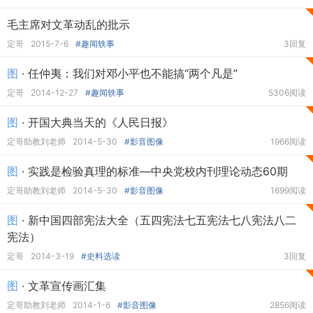
毛主席对文革动乱的批示
定哥
2015-7-6
#趣闻轶事
3回复
图
· 任仲夷：我们对邓小平也不能搞“两个凡是”
定哥
2014-12-27
#趣闻轶事
5306阅读
图
· 开国大典当天的《人民日报》
定哥助教刘老师
2014-5-30
#影音图像
1966阅读
图
· 实践是检验真理的标准—中央党校内刊理论动态60期
定哥助教刘老师
2014-5-30
#影音图像
1699阅读
图
· 新中国四部宪法大全（五四宪法七五宪法七八宪法八二
宪法）
定哥
2014-3-19
#史料选读
3回复
图
· 文革宣传画汇集
定哥助教刘老师
2014-1-6
#影音图像
2856阅读