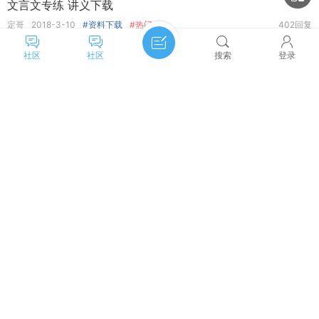
文言文专练 讲义下载
定哥
2018-3-10
#资料下载
#热门
402回复
图
· 2018深圳一模历史试卷
社区
社区
搜索
登录
定哥
2018-3-2
#资料下载
#热门
292回复
主题筛选
收藏
悬赏
· 手工业算工业吗？
- 悬赏 5 分积分
龙水
2018-6-7
#问题求助
4回复
类型:
全部
投票
悬赏
活动
辩论
图
· 嫣儿阶段特征大题模板
筛选:
最新
热门
精华
4回复
嫣儿小可爱
2018-3-17
#资料下载
排序:
发帖时间
回复/查看
查看
问个问题
Firefly222
2018-5-19
#问题求助
2回复
时间:
全部时间
一天
两天
一周
一个月
图
·
【奖红包99】大题高分模板 征求补充
三个月
定哥
2018-3-17
#问题求助
#热门
23回复
分类:
问题求助
学情档案
资料下载
听课心得
买了精推脑图还需要买精推笔记吗