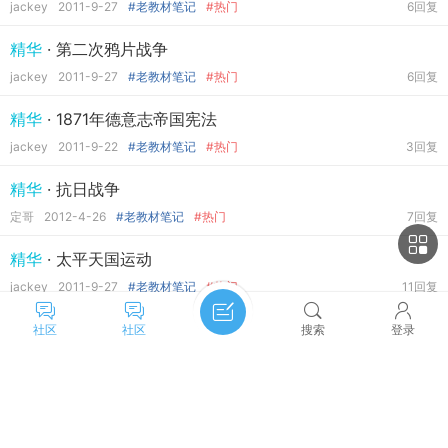
jackey
2011-9-27
#老教材笔记
#热门
6回复
精华
· 第二次鸦片战争
jackey
2011-9-27
#老教材笔记
#热门
6回复
精华
· 1871年德意志帝国宪法
jackey
2011-9-22
#老教材笔记
#热门
3回复
精华
· 抗日战争
定哥
2012-4-26
#老教材笔记
#热门
7回复
精华
· 太平天国运动
jackey
2011-9-27
#老教材笔记
#热门
11回复
精华
· 宗教改革
社区
社区
搜索
登录
定哥
2015-11-19
#老教材笔记
#热门
1回复
精华
· 明治维新
主题筛选
收藏
定哥
2015-5-15
#老教材笔记
4回复