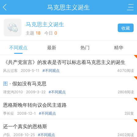
马克思主义诞生
马克思主义诞生
收藏
主题
18
今日
0
不同观点
最新
热门
精华
《共产党宣言》的发表是否可以标志着马克思主义的诞生
风云过客
2009-5-11
#不同观点
4070阅读
图
· 假如没有马克思
谭觉鸿2010
2009-3-22
#不同观点
2808阅读
恩格斯晚年转向议会民主道路
季长征
2008-12-1
#不同观点
2回复
还一个真实的恩格斯
卢队
2008-10-25
#不同观点
2402阅读