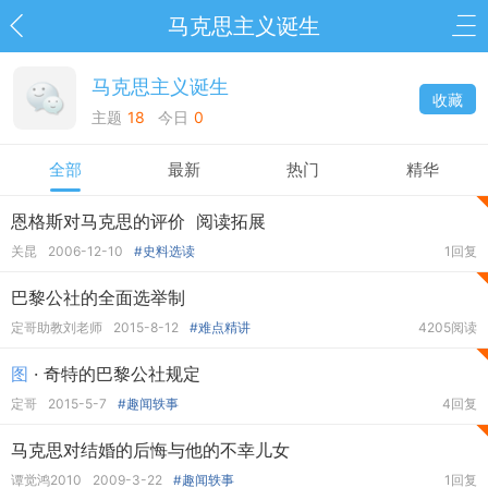
马克思主义诞生
马克思主义诞生
收藏
主题
18
今日
0
全部
最新
热门
精华
恩格斯对马克思的评价 阅读拓展
关昆
2006-12-10
#史料选读
1回复
巴黎公社的全面选举制
定哥助教刘老师
2015-8-12
#难点精讲
4205阅读
图
· 奇特的巴黎公社规定
定哥
2015-5-7
#趣闻轶事
4回复
马克思对结婚的后悔与他的不幸儿女
谭觉鸿2010
2009-3-22
#趣闻轶事
1回复