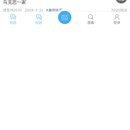
马克思一家
谭觉鸿2010
2009-3-22
#趣闻轶事
3020阅读
了解马克思和恩格斯必看,他们的主要著作
社区
社区
搜索
登录
谭觉鸿2010
2009-3-22
#难点精讲
2643阅读
主题筛选
收藏
马克思不参加参加巴黎公社的原因
谭觉鸿2010
2009-3-22
#趣闻轶事
2500阅读
类型:
全部
投票
悬赏
活动
辩论
了解马克思恩格斯，性格的自白
筛选:
最新
热门
精华
谭觉鸿2010
2009-3-22
#趣闻轶事
2567阅读
排序:
发帖时间
回复/查看
查看
恩格斯晚年转向议会民主道路
季长征
2008-12-1
#不同观点
2回复
时间:
全部时间
一天
两天
一周
一个月
恩格斯在马克思墓前的演讲
三个月
谭觉鸿2010
2008-12-14
#史料选读
2767阅读
分类:
笔记
趣闻轶事
不同观点
难点精讲
《共产党宣言》与中华民族的百年命运