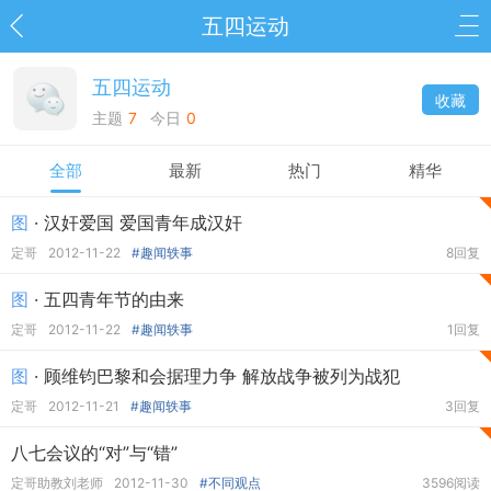
五四运动
五四运动
收藏
主题
7
今日
0
全部
最新
热门
精华
图
· 汉奸爱国 爱国青年成汉奸
定哥
2012-11-22
#趣闻轶事
8回复
图
· 五四青年节的由来
定哥
2012-11-22
#趣闻轶事
1回复
图
· 顾维钧巴黎和会据理力争 解放战争被列为战犯
定哥
2012-11-21
#趣闻轶事
3回复
八七会议的“对”与“错”
定哥助教刘老师
2012-11-30
#不同观点
3596阅读