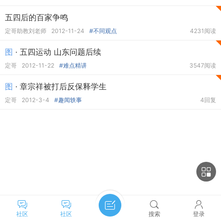
五四后的百家争鸣
定哥助教刘老师
2012-11-24
#不同观点
4231阅读
图
· 五四运动 山东问题后续
定哥
2012-11-22
#难点精讲
3547阅读
图
· 章宗祥被打后反保释学生
定哥
2012-3-4
#趣闻轶事
4回复
社区
社区
搜索
登录