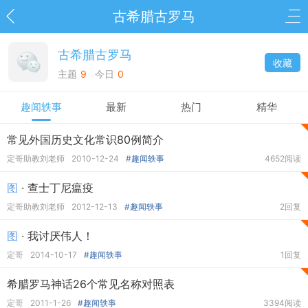
古希腊古罗马
古希腊古罗马
收藏
主题
9
今日
0
趣闻轶事
最新
热门
精华
常见外国历史文化常识80例简介
定哥助教刘老师
2010-12-24
#趣闻轶事
4652阅读
图
· 查士丁尼瘟疫
定哥助教刘老师
2012-12-13
#趣闻轶事
2回复
图
· 我讨厌伟人！
定哥
2014-10-17
#趣闻轶事
1回复
希腊罗马神话26个常见名称对照表
定哥
2011-1-26
#趣闻轶事
3394阅读