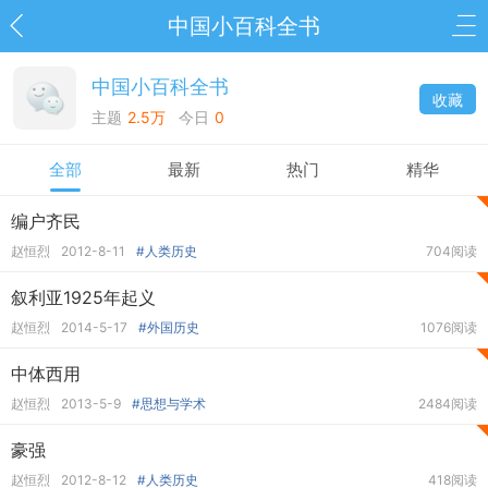
中国小百科全书
中国小百科全书
收藏
主题
2.5万
今日
0
全部
最新
热门
精华
编户齐民
赵恒烈
2012-8-11
#人类历史
704阅读
叙利亚1925年起义
赵恒烈
2014-5-17
#外国历史
1076阅读
中体西用
赵恒烈
2013-5-9
#思想与学术
2484阅读
豪强
赵恒烈
2012-8-12
#人类历史
418阅读